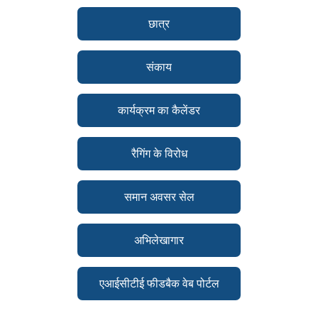
छात्र
संकाय
कार्यक्रम का कैलेंडर
रैगिंग के विरोध
समान अवसर सेल
अभिलेखागार
एआईसीटीई फीडबैक वेब पोर्टल