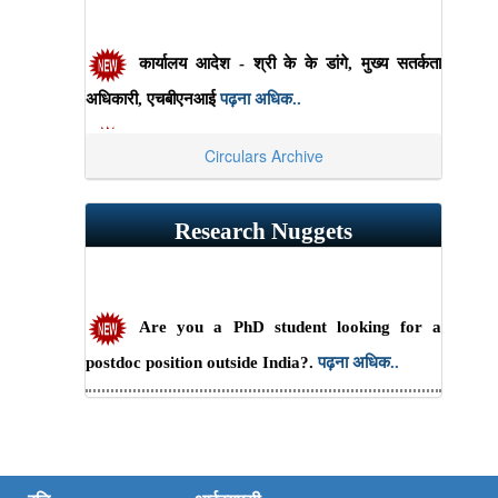
उपाधि।
पढ़ना अधिक..
कार्यालय आदेश - श्री के के डांगे, मुख्य सतर्कता
नौकरी-उद्घाटन_अनुप्रयुक्त सामग्री।
पढ़ना अधिक..
अधिकारी, एचबीएनआई
पढ़ना अधिक..
यूजीसी के लिए यूटीएसएएच पोर्टल पर नोडल अधिकारी
Circulars Archive
की नियुक्ति।
पढ़ना अधिक..
Research Nuggets
एनईपी समन्वयक की नियुक्ति.
पढ़ना अधिक..
यूजीसी अकादमिक बैंक ऑफ क्रेडिट के लिए नोडल
Are you a PhD student looking for a
अधिकारी की नियुक्ति।
पढ़ना अधिक..
postdoc position outside India?.
पढ़ना अधिक..
एचबीएनआई के सीआईएस/ओसीसी को सिफारिशें/
सामग्रियों के लिए इलेक्ट्रोकेमिकल श्रृंखला ऑक्सीकरण
दिशानिर्देश।
पढ़ना अधिक..
अवस्थाओं की भविष्यवाणी करना आसान बनाती है।
पढ़ना
अधिक..