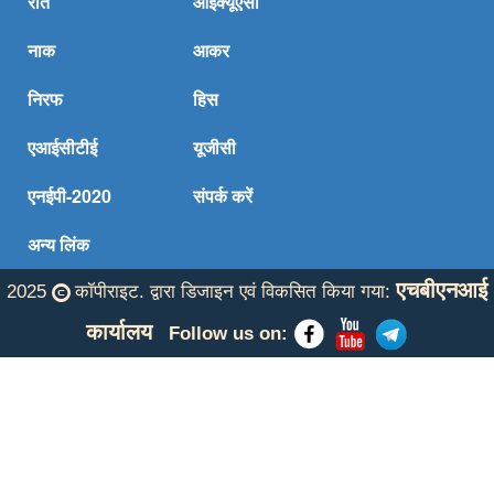
रति
आईक्यूएसी
ऑक्साइड से टिकाऊ थोक मिश्रधातु की ओर एक कदम।
नाक
आकर
पढ़ना अधिक..
निरफ
हिस
एआईसीटीई
यूजीसी
एनईपी-2020
संपर्क करें
अन्य लिंक
एचबीएनआई
2025
कॉपीराइट. द्वारा डिजाइन एवं विकसित किया गया:
कार्यालय
Follow us on: