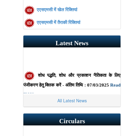
एएसएमसी में खेल रिक्तियां
एएसएमसी में तैराकी रिक्तियां
एएसएमसी में योग रिक्तियां
Latest News
स्टार्ट-अप प्री-इनक्यूबेशन प्रोग्राम पर रिपोर्ट: सह-
संस्थापक जोड़ी सत्र
एआईसीटीई का ग्रीन इंटर्नशिप कार्यक्रम
शोध पद्धति, शोध और प्रकाशन नैतिकता के लिए
दस्तावेज़ों के सत्यापन के लिए दिशानिर्देश/शुल्क
पंजीकरण हेतु क्लिक करें - अंतिम तिथि : 07/03/2025
Read
संरचना
more..
All Latest News
फिट इंडिया सप्ताह" के जश्न पर रिपोर्ट
पढ़ना अधिक..
Circulars
डॉ. अजीत कुमार मोहंती, सचिव डीएई और अध्यक्ष एईसी और
डी.एससी. से सम्मानित। एमिटी यूनिवर्सिटी, यूपी द्वारा मानद